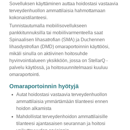
Sovelluksen käyttäminen auttaa hoidostasi vastaavia
terveydenhuollon ammattilaisia hahmottamaan
kokonaistilanteesi.
Tunnistautumalla mobiilisovellukseen
pankkitunnuksilla tai mobiilivarmenteella saat
Spinaalisen lihasatrofian (SMA) ja Duchennen
lihasdystrofian (DMD) omaraportoinnin käyttöösi,
mikäli sinulla on aktiivinen hoitosuhde
hyvinvointialueen yksikköön, jossa on StellarQ -
palvelu käytössä, ja hoitosuunnitelmaasi kuuluu
omaraportointi.
Omaraportoinnin hyötyjä
Autat hoidostasi vastaavia terveydenhuollon
ammattilaisia ymmärtämään tilanteesi ennen
hoidon alkamista
Mahdollistat terveydenhoidon ammattilaisille
tilanteesi ajantasaisen seurannan ja hoitosi