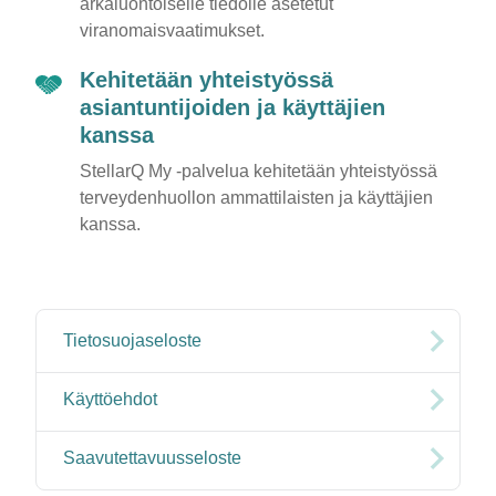
arkaluontoiselle tiedolle asetetut
viranomaisvaatimukset.
Kehitetään yhteistyössä
asiantuntijoiden ja käyttäjien
kanssa
StellarQ My -palvelua kehitetään yhteistyössä
terveydenhuollon ammattilaisten ja käyttäjien
kanssa.
Tietosuojaseloste
Käyttöehdot
Saavutettavuusseloste