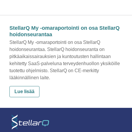
StellarQ My -omaraportointi on osa StellarQ
hoidonseurantaa
StellarQ My -omaraportointi on osa StellarQ
hoidonseurantaa. StellarQ hoidonseuranta on
pitkäaikaissairauksien ja kuntoutusten hallintaan
kehitetty SaaS-palveluna terveydenhuollon yksiköille
tuotettu ohjelmisto. StellarQ on CE-merkitty
lääkinnällinen laite.
Lue lisää