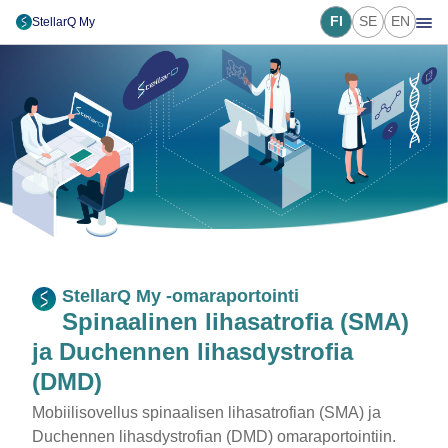
FI
SE
EN
StellarQ My
StellarQ My -omaraportointi
Spinaalinen lihasatrofia (SMA)
ja Duchennen lihasdystrofia
(DMD)
Mobiilisovellus spinaalisen lihasatrofian (SMA) ja
Duchennen lihasdystrofian (DMD) omaraportointiin.